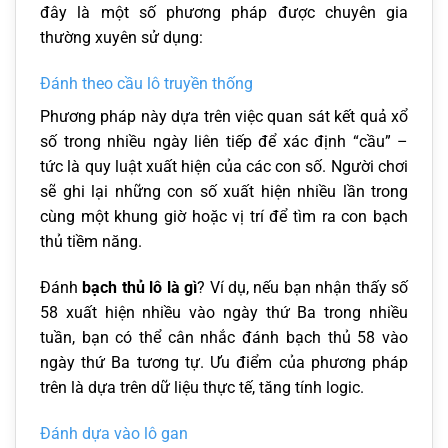
đây là một số phương pháp được chuyên gia
thường xuyên sử dụng:
Đánh theo cầu lô truyền thống
Phương pháp này dựa trên việc quan sát kết quả xổ
số trong nhiều ngày liên tiếp để xác định “cầu” –
tức là quy luật xuất hiện của các con số. Người chơi
sẽ ghi lại những con số xuất hiện nhiều lần trong
cùng một khung giờ hoặc vị trí để tìm ra con bạch
thủ tiềm năng.
Đánh
bạch thủ lô là gì
? Ví dụ, nếu bạn nhận thấy số
58 xuất hiện nhiều vào ngày thứ Ba trong nhiều
tuần, bạn có thể cân nhắc đánh bạch thủ 58 vào
ngày thứ Ba tương tự. Ưu điểm của phương pháp
trên là dựa trên dữ liệu thực tế, tăng tính logic.
Đánh dựa vào lô gan