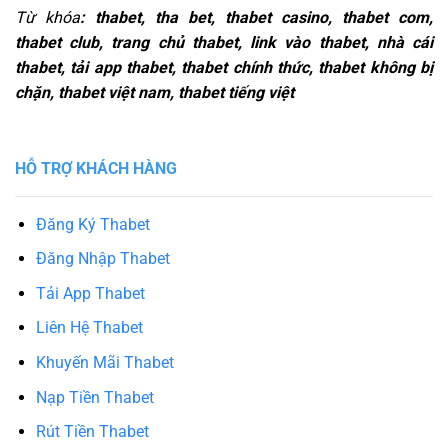
ử
H
N
Từ khóa
:
thabet, tha bet, thabet casino, thabet com,
P
H
A
h
h
o
B
thabet club, trang chủ thabet, link vào thabet, nhà cái
ấ
á
t
E
t
thabet, tải app thabet, thabet chính thức, thabet không bị
C
N
T
2
h
h
chặn, thabet việt nam, thabet tiếng việt
2
0
i
ấ
0
2
ế
t
2
6
n
T
6
L
h
HỖ TRỢ KHÁCH HÀNG
ư
ị
ợ
T
c
r
H
Đăng Ký Thabet
ư
i
ờ
ệ
Đăng Nhập Thabet
n
u
g
Q
Tải App Thabet
u
ả
Liên Hệ Thabet
Khuyến Mãi Thabet
Nạp Tiền Thabet
Rút Tiền Thabet