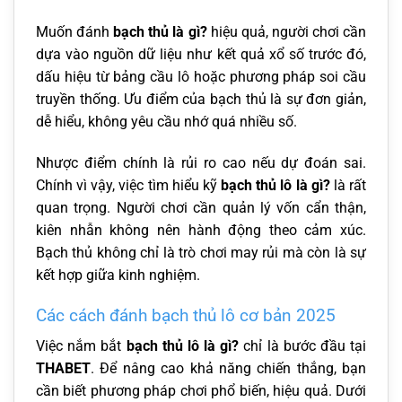
Muốn đánh
bạch thủ là gì?
hiệu quả, người chơi cần
dựa vào nguồn dữ liệu như kết quả xổ số trước đó,
dấu hiệu từ bảng cầu lô hoặc phương pháp soi cầu
truyền thống. Ưu điểm của bạch thủ là sự đơn giản,
dễ hiểu, không yêu cầu nhớ quá nhiều số.
Nhược điểm chính là rủi ro cao nếu dự đoán sai.
Chính vì vậy, việc tìm hiểu kỹ
bạch thủ lô là gì?
là rất
quan trọng. Người chơi cần quản lý vốn cẩn thận,
kiên nhẫn không nên hành động theo cảm xúc.
Bạch thủ không chỉ là trò chơi may rủi mà còn là sự
kết hợp giữa kinh nghiệm.
Các cách đánh bạch thủ lô cơ bản 2025
Việc nắm bắt
bạch thủ lô là gì?
chỉ là bước đầu tại
THABET
. Để nâng cao khả năng chiến thắng, bạn
cần biết phương pháp chơi phổ biến, hiệu quả. Dưới